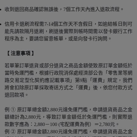
收到退回商品確認無誤後，7個工作天內進入退款流程。
信用卡退刷流程需
7-14個工作天不含假日
，如逾結帳日則可
能先請款隔月退刷，刷退後實際到帳時間
需
以發卡銀行工作
程序為主，要請您留意帳單，或是向發卡行詢問。
【 注意事項 】
若單筆訂單退貨或部分退貨之商品金額使致原訂單金額低於
當時免運門檻，根據行政院消保處經濟部公告「零售業等網
路交易定型化契約應記載事項」第9點「運費」規定，我們
將會扣除原訂單採取寄送方式之「運費」後，依您付款方式
退回款項。
例 ① 原訂單總金額2,880元達免運門檻，申請退貨商品之金
額總計為2,880元，導致訂單金額低於免運門檻，則實際退
款數字應為：2,880－100 (宅配運費為例）＝2,780元。
例 ② 原訂單總金額2,880元達免運門檻，申請退貨商品之金