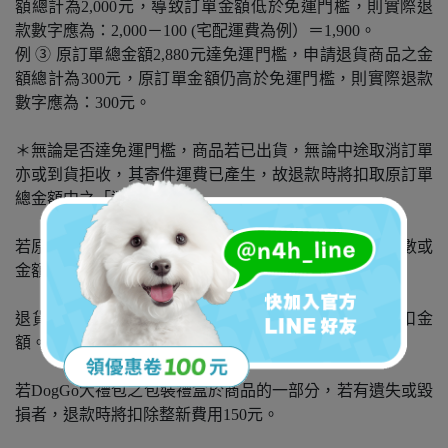
額總計為2,000元，導致訂單金額低於免運門檻，則實際退
款數字應為：2,000－100 (宅配運費為例）＝1,900。
例 ③ 原訂單總金額2,880元達免運門檻，申請退貨商品之金
額總計為300元，原訂單金額仍高於免運門檻，則實際退款
數字應為：300元。
＊無論是否達免運門檻，商品若已出貨，無論中途取消訂單
亦或到貨拒收，其寄件運費已產生，故退款時將扣取原訂單
總金額中之「運費」。
若原訂單中有組合優惠商品，若退貨後未達活動優惠件數或
金額，退款時原訂單中保留商品將恢復原價計算。
退貨後導致原訂單未達滿額折扣、退款時將扣除該折扣金
額。
若DogGo大禮包之包裝禮盒於商品的一部分，若有遺失或毀
損者，退款時將扣除整新費用150元。