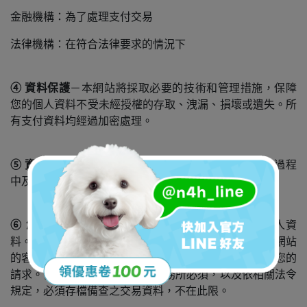
金融機構：為了處理支付交易
法律機構：在符合法律要求的情況下
④
資料保護
－本網站將採取必要的技術和管理措施，保障
您的個人資料不受未經授權的存取、洩漏、損壞或遺失。所
有支付資料均經過加密處理。
⑤ 資料保留期限
－您的個人資料將在您與我們的交易過程
中及法定保留期內保存。
⑥ 您的權利
－您有權隨時查詢、更正或刪除您的個人資
料。如您有任何資料隱私相關的疑問或要求，請聯絡本網站
的客服團隊，我們會儘速處理，並在合理的時間內完成您的
請求。
但因本網站執行職務、業務所必須，以及依相關法令
規定，必須存檔備查之交易資料，不在此限。